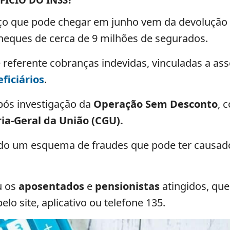
rço que pode chegar em junho vem da devolução
heques de cerca de 9 milhões de segurados.
é referente cobranças indevidas, vinculadas a as
ficiários
.
pós investigação da
Operação Sem Desconto
, 
ia-Geral da União (CGU).
lgado um esquema de fraudes que pode ter causado
ou os
aposentados
e
pensionistas
atingidos, q
lo site, aplicativo ou telefone 135.