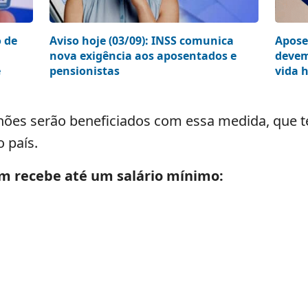
o de
Aviso hoje (03/09): INSS comunica
Apose
nova exigência aos aposentados e
devem
e
pensionistas
vida h
es serão beneficiados com essa medida, que te
 país.
m recebe até um salário mínimo: