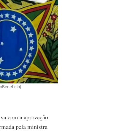
oBenefício)
tiva com a aprovação
irmada pela ministra