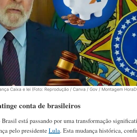
ança Caixa e lei (Foto: Reprodução / Canva / Gov / Montagem HoraD
atinge conta de brasileiros
 Brasil está passando por uma transformação significa
nça pelo presidente
Lula
. Esta mudança histórica, conf